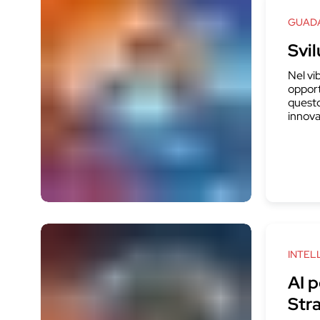
GUADA
Svil
Nel vi
opport
questo
innova
INTEL
AI p
Str