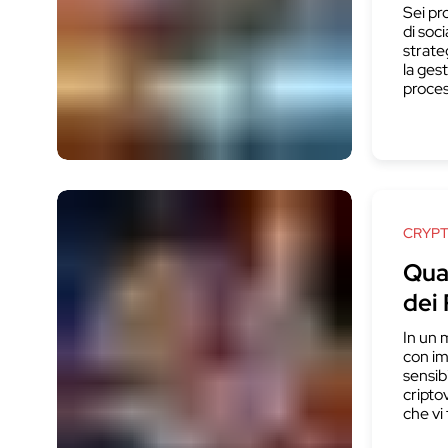
Sei pro
di soc
strate
la ges
process
CRYP
Qua
dei 
In un 
con im
sensib
cripto
che vi 