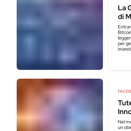
La G
di 
Entrar
Bitcoi
legger
per ge
invest
FACE
Tute
Inn
Nel mo
un obi