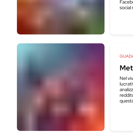
Facebo
social
GUADA
Met
Nel vi
lucrat
analizz
reddit
questa