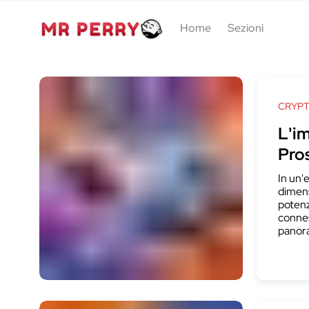
Home
Sezioni
CRYP
L'im
Pro
In un'
dimens
potenz
connes
panora