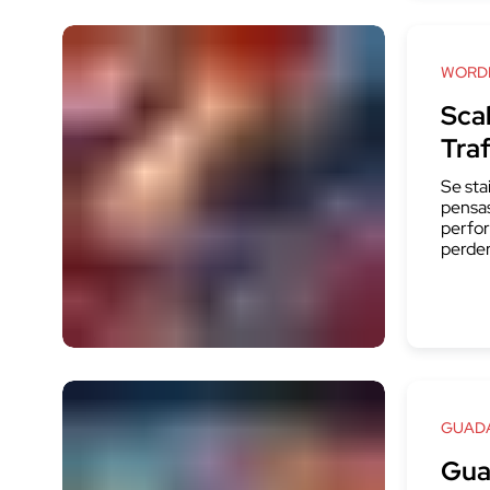
WORD
Sca
Tra
Se sta
pensas
perfor
perder
GUADA
Gua