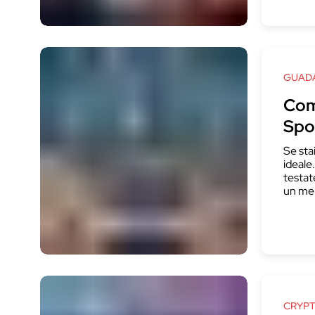
GUADA
Com
Spo
Se sta
ideale
testat
un mer
CRYP