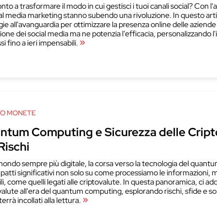
nto a trasformare il modo in cui gestisci i tuoi canali social? Con l'a
ial media marketing stanno subendo una rivoluzione. In questo artic
gie all'avanguardia per ottimizzare la presenza online delle azien
tione dei social media ma ne potenzia l'efficacia, personalizzando 
i fino a ieri impensabili.
TO MONETE
ntum Computing e Sicurezza delle Cripto
Rischi
mondo sempre più digitale, la corsa verso la tecnologia del qu
patti significativi non solo su come processiamo le informazioni, 
ili, come quelli legati alle criptovalute. In questa panoramica, ci 
valute all'era del quantum computing, esplorando rischi, sfide e so
terrà incollati alla lettura.