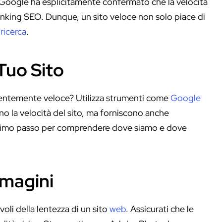
i: Google ha esplicitamente confermato che la velocità
anking SEO. Dunque, un sito veloce non solo piace di
 ricerca
.
 Tuo Sito
cientemente veloce? Utilizza strumenti come
Google
o la velocità del sito, ma forniscono anche
l primo passo per comprendere dove siamo e dove
mmagini
li della lentezza di un sito
web
. Assicurati che le