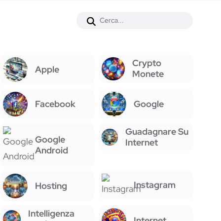
Crypto
Apple
Monete
Facebook
Google
Guadagnare Su
Google
Internet
Android
Instagram
Hosting
Intelligenza
Internet