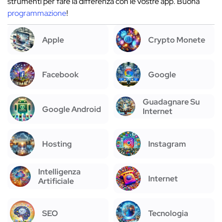
strumenti per fare la differenza con le vostre app. Buona
programmazione
!
Apple
Crypto Monete
Facebook
Google
Guadagnare Su
Google Android
Internet
Hosting
Instagram
Intelligenza
Internet
Artificiale
SEO
Tecnologia